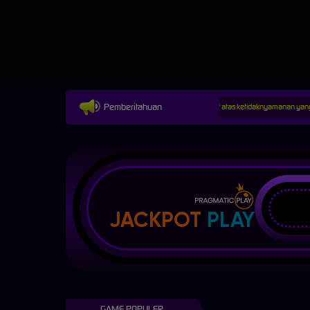
Pemberitahuan
ini, CQ9 permainan tidak akan tersedia. Kami memohon maaf atas ketidaknyamanan yang mungkin
JACKPOT
PLAY
GAME POPULER