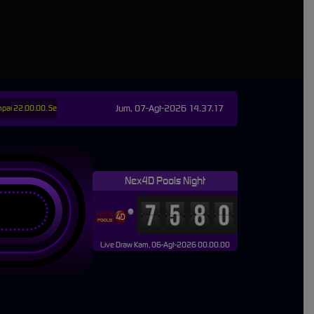
Jum, 07-Agt-2026 14.37.17
0.00. Selama waktu ini, Live22 permainan tidak akan tersedia. Kami memohon maaf atas ketida
Nex4D Pools Night
Live Draw Kam, 06-Agt-2026 00.00.00