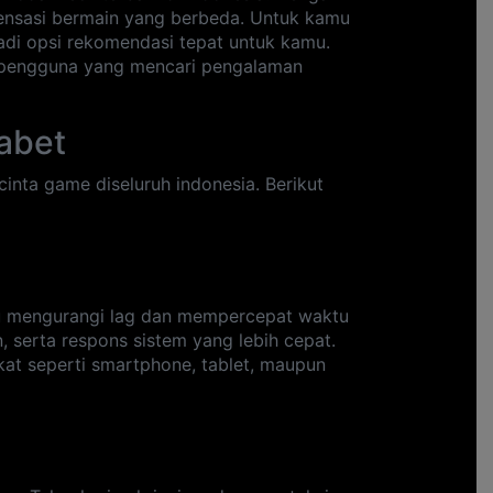
ensasi bermain yang berbeda. Untuk kamu
di opsi rekomendasi tepat untuk kamu.
gi pengguna yang mencari pengalaman
abet
inta game diseluruh indonesia. Berikut
pu mengurangi lag dan mempercepat waktu
, serta respons sistem yang lebih cepat.
kat seperti smartphone, tablet, maupun