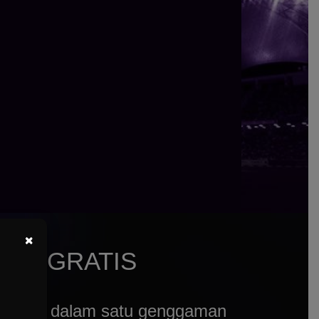
×
ASI GRATIS
P
rmainan dalam satu genggaman