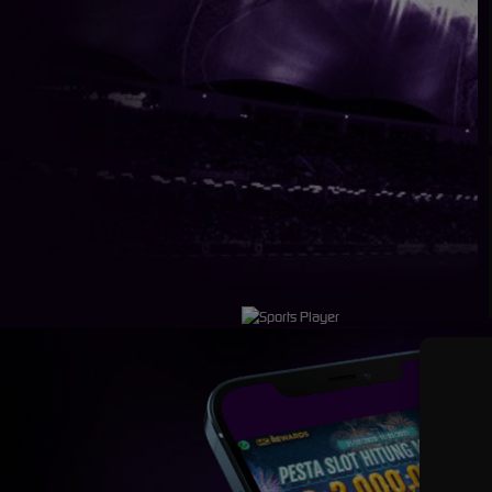
jamesb****8
IDR
26,912,500.00
Mahjong Wins 2
a****p
IDR
22,102,000.00
Aztec Bonanza
utuhg****1
IDR
17,856,400.00
Gates of Olympus 1000
ann****3
IDR
16,612,650.00
Starlight Princess Super Scatter
jag****0
IDR
14,700,000.00
Gates of Olympus™