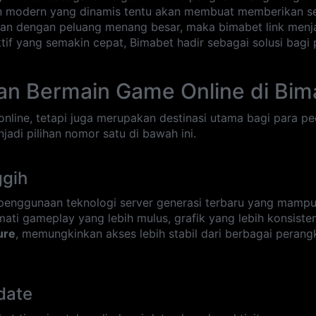
lan modern yang dinamis tentu akan membuat memberikan s
n dengan peluang menang besar, maka bimabet link menja
tif yang semakin cepat, Bimabet hadir sebagai solusi ba
an Bermain Game Online di Bim
line, tetapi juga merupakan destinasi utama bagi para pec
di pilihan nomor satu di bawah ini.
ggih
 penggunaan teknologi server generasi terbaru yang mam
ti gameplay yang lebih mulus, grafik yang lebih konsisten
ure
, memungkinkan akses lebih stabil dari berbagai perang
date