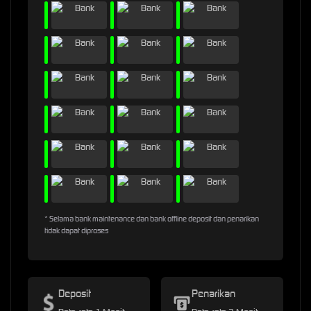
* Selama bank maintenance dan bank offline deposit dan penarikan
tidak dapat diproses
Deposit
Penarikan