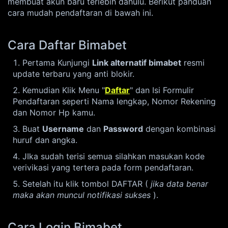
membuat akun baru terlebih dahulu. Berikut panduan
cara mudah pendaftaran di bawah ini.
Cara Daftar Bimabet
Pertama Kunjungi
Link alternatif bimabet
resmi
update terbaru yang anti blokir.
Kemudian Klik Menu "
Daftar
" dan Isi Formulir
Pendaftaran seperti Nama lengkap, Nomor Rekening
dan Nomor Hp kamu.
Buat
Username
dan
Password
dengan kombinasi
huruf dan angka.
JIka sudah terisi semua silahkan masukan kode
verivikasi yang tertera pada form pendaftaran.
Setelah itu klik tombol DAFTAR (
jika data benar
maka akan muncul notifikasi sukses
).
Cara Login Bimabet