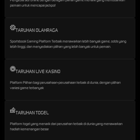
pemain untuk mencapai jackpot
TARUHAN OLAHRAGA
Sportsbook Gaming Platform Terbaik menawarkan lebih banyak game, odds yang
lebih tinggi, dan menyediakan pilihan yang lebih banyak untuk pemain.
TARUHAN LIVE KASINO
Platform Pilihan bagi perusahaan-perusahaan terbaik di dunia, dengan pilihan
variasi game terbanyak
TARUHAN TOGEL
Platform togel yang menarik dari perusahan terbaik di dunia yang menawarkan
hadiah kemenangan besar