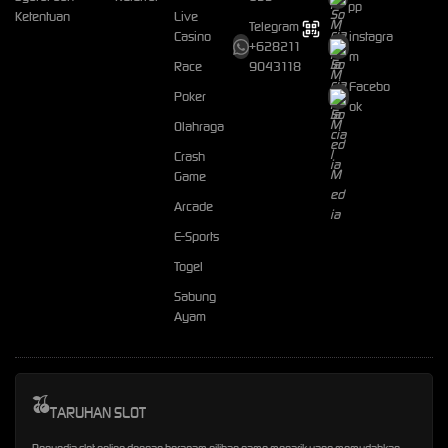
pp
Ketentuan
Live
Telegram
Casino
instagra
+628211
m
Race
9043118
Facebo
Poker
ok
Olahraga
Crash
Game
Arcade
E-Sports
Togel
Sabung
Ayam
TARUHAN SLOT
Penyedia slot online dengan beragam pilihan game menarik yang memudahkan