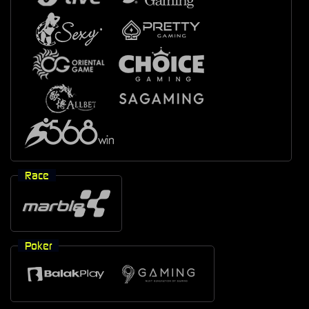
Race
Poker