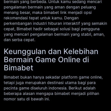
bermain yang berbeda. Untuk kamu sedang mencari
pengalaman bermain yang aman dengan peluang
menang besar, maka bimabet link menjadi opsi
rekomendasi tepat untuk kamu. Dengan
perkembangan industri hiburan interaktif yang semakin
cepat, Bimabet hadir sebagai solusi bagi pengguna
yang mencari pengalaman bermain yang stabil, aman,
dan serba cepat.
Keunggulan dan Kelebihan
Bermain Game Online di
Bimabet
Bimabet bukan hanya sekadar platform game online,
tetapi juga merupakan destinasi utama bagi para
pecinta game diseluruh indonesia. Berikut adalah
beberapa alasan mengapa bimabet menjadi pilihan
nomor satu di bawah ini.