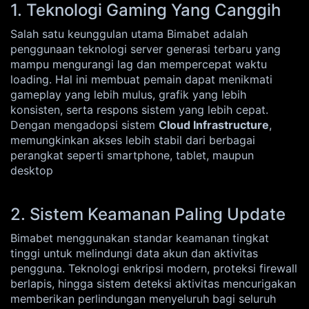
1. Teknologi Gaming Yang Canggih
Salah satu keunggulan utama Bimabet adalah
penggunaan teknologi server generasi terbaru yang
mampu mengurangi lag dan mempercepat waktu
loading. Hal ini membuat pemain dapat menikmati
gameplay yang lebih mulus, grafik yang lebih
konsisten, serta respons sistem yang lebih cepat.
Dengan mengadopsi sistem
Cloud Infrastructure
,
memungkinkan akses lebih stabil dari berbagai
perangkat seperti smartphone, tablet, maupun
desktop
2. Sistem Keamanan Paling Update
Bimabet menggunakan standar keamanan tingkat
tinggi untuk melindungi data akun dan aktivitas
pengguna. Teknologi enkripsi modern, proteksi firewall
berlapis, hingga sistem deteksi aktivitas mencurigakan
memberikan perlindungan menyeluruh bagi seluruh