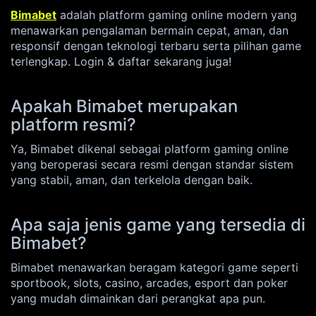
Bimabet
adalah platform gaming online modern yang
menawarkan pengalaman bermain cepat, aman, dan
responsif dengan teknologi terbaru serta pilihan game
terlengkap. Login & daftar sekarang juga!
Apakah Bimabet merupakan
platform resmi?
Ya, Bimabet dikenal sebagai platform gaming online
yang beroperasi secara resmi dengan standar sistem
yang stabil, aman, dan terkelola dengan baik.
Apa saja jenis game yang tersedia di
Bimabet?
Bimabet menawarkan beragam kategori game seperti
sportbook, slots, casino, arcades, esport dan poker
yang mudah dimainkan dari perangkat apa pun.