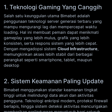
1. Teknologi Gaming Yang Canggih
Salah satu keunggulan utama Bimabet adalah
penggunaan teknologi server generasi terbaru yang
mampu mengurangi lag dan mempercepat waktu
loading. Hal ini membuat pemain dapat menikmati
gameplay yang lebih mulus, grafik yang lebih
konsisten, serta respons sistem yang lebih cepat.
Dengan mengadopsi sistem
Cloud Infrastructure
,
memungkinkan akses lebih stabil dari berbagai
perangkat seperti smartphone, tablet, maupun
desktop
2. Sistem Keamanan Paling Update
Bimabet menggunakan standar keamanan tingkat
tinggi untuk melindungi data akun dan aktivitas
pengguna. Teknologi enkripsi modern, proteksi firewall
berlapis, hingga sistem deteksi aktivitas mencurigakan
memberikan perlindungan menyeluruh bagi seluruh