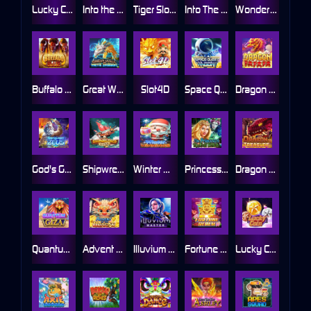
Lucky Cat Slot4D
Into the Fay: Snowie
Tiger Slot4D
Into The Fay: Nixie
Wonders of Taj Mahal
Buffalo Blaze
Great Wall of Meta Dragon
Slot4D
Space Quest: Moon
Dragon FAFAFA
God's Gambit Zeus
Shipwrecked Riches
Winter Winnings
Princess and the Evil Witch
Dragon Treasure
Quantum Of Giza
Advent of the Dragon
Illuvium Master
Fortune Realm
Lucky Coins