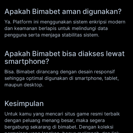
Apakah Bimabet aman digunakan?
Ya. Platform ini menggunakan sistem enkripsi modern
dan keamanan berlapis untuk melindungi data
pengguna serta menjaga stabilitas sistem.
Apakah Bimabet bisa diakses lewat
smartphone?
Bisa. Bimabet dirancang dengan desain responsif
sehingga optimal digunakan di smartphone, tablet,
maupun desktop.
Kesimpulan
Untuk kamu yang mencari situs game resmi terbaik
dengan peluang menang besar, maka segera
bergabung sekarang di bimabet. Dengan koleksi