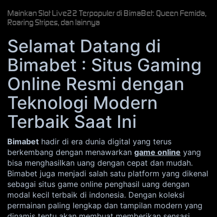
Mainkan Slot Live22 Terpopuler di BimaBet: Queen Femida,
Roaring Stripes, dan lainnya
Selamat Datang di
Bimabet : Situs Gaming
Online Resmi dengan
Teknologi Modern
Terbaik Saat Ini
Bimabet
hadir di era dunia digital yang terus
berkembang dengan menawarkan
game online
yang
bisa menghasilkan uang dengan cepat dan mudah.
Bimabet juga menjadi salah satu platform yang dikenal
sebagai situs game online penghasil uang dengan
modal kecil terbaik di indonesia. Dengan koleksi
permainan paling lengkap dan tampilan modern yang
dinamis tentu akan membuat memberikan sensasi