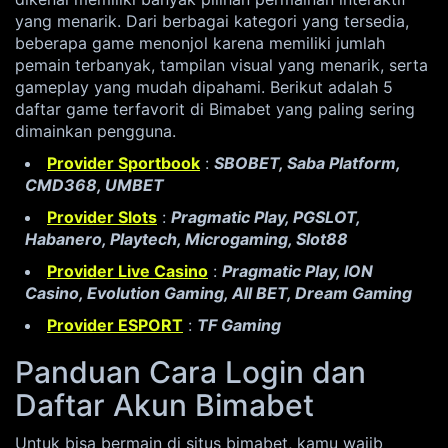
yang menarik. Dari berbagai kategori yang tersedia,
beberapa game menonjol karena memiliki jumlah
pemain terbanyak, tampilan visual yang menarik, serta
gameplay yang mudah dipahami. Berikut adalah 5
daftar game terfavorit di Bimabet yang paling sering
dimainkan pengguna.
Provider Sportbook
:
SBOBET, Saba Platform,
CMD368, UMBET
Provider Slots
:
Pragmatic Play, PGSLOT,
Habanero, Playtech, Microgaming, Slot88
Provider Live Casino
:
Pragmatic Play, ION
Casino, Evolution Gaming, All BET, Dream Gaming
Provider ESPORT
:
TF Gaming
Panduan Cara Login dan
Daftar Akun Bimabet
Untuk bisa bermain di situs bimabet, kamu wajib