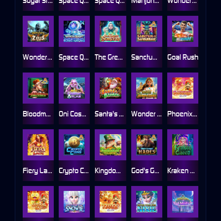
Sugar Strike
Space Quest: Earth
Space Quest: Mars
Mahjong Style
Wonders of Machu Picchu
Wonders of Zeus
Space Quest: Neptune
The Great Sorcery
Sanctum Of Savanah
Goal Rush
Bloodmoon Amazonia
Oni Cosmic Atlas
Santa's Payday
Wonder of Hanging Garden
Phoenix Slot4D
Fiery Lady
Crypto Coin
Kingdom of Luck
God's Gambit : Hades
Kraken Queen