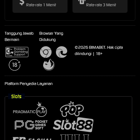
Rata-rata 1 Menit
Rata-rata 3 Menit
Tanggung Jawab
Browser Yang
Bermain
Didukung
©2026 BIMABET. Hak cipta
dilindungi | 18+
Platform Penyedia Layanan
Slots