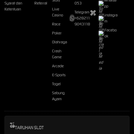
Slots
Whatsa
Syarat dan
Referral
053
pp
Ketentuan
Live
Telegram
Casino
instagra
+628211
m
Race
9043118
Facebo
Poker
ok
Olahraga
Crash
Game
Arcade
E-Sports
Togel
Sabung
Ayam
TARUHAN SLOT