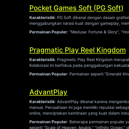
Pocket Games Soft (PG Soft)
Karakteristik
: PG Soft dikenal dengan desain graf
menggabungkan narasi kuat dengan gameplay, menjad
Permainan Populer
: "Medusa: Fortune & Glory", "Ho
Pragmatic Play Reel Kingdom
Karakteristik
: Pragmatic Play Reel Kingdom merupak
Kolaborasi ini berfokus pada penggabungan kekuat
Permainan Populer
: Permainan seperti "Emerald Kin
AdvantPlay
Karakteristik
: AdvantPlay dikenal karena mengemba
manual. Perusahaan ini juga memiliki reputasi seb
online, menciptakan kemitraan yang kuat dalam indust
Permainan Populer
: Beberapa permainan populer y
seperti "Scale of Heaven: Anubis," "Infinity Ocean,