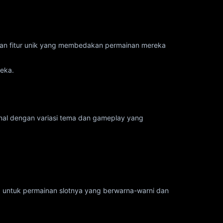
rkan fitur unik yang membedakan permainan mereka
reka.
kenal dengan variasi tema dan gameplay yang
ma untuk permainan slotnya yang berwarna-warni dan