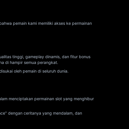
in bahwa pemain kami memiliki akses ke permainan
ualitas tinggi, gameplay dinamis, dan fitur bonus
na di hampir semua perangkat.
isukai oleh pemain di seluruh dunia.
ai dalam menciptakan permainan slot yang menghibur
nce" dengan ceritanya yang mendalam, dan