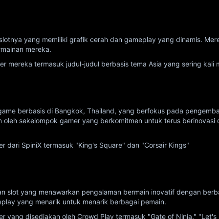
 slotnya yang memiliki grafik cerah dan gameplay yang dinamis. Mer
ermainan mereka.
r mereka termasuk judul-judul berbasis tema Asia yang sering kali m
ame berbasis di Bangkok, Thailand, yang berfokus pada pengembang
ikan oleh sekelompok gamer yang berkomitmen untuk terus berinova
r dari SpiniX termasuk "King's Square" dan "Corsair Kings"
an slot yang menawarkan pengalaman bermain inovatif dengan berba
meplay yang menarik untuk menarik berbagai pemain.
r yang disediakan oleh Crowd Play termasuk "Gate of Ninja," "Let's 