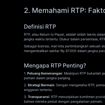
2. Memahami RTP: Fakto
Definisi RTP
RTP, atau Return to Player, adalah istilah teknis 
jangka waktu tertentu. Diukur dalam persentase, 
Sebagai ilustrasi, mari kita pertimbangkan sebuah s
mengembalikan sekitar Rp 97.000 dalam jangka panja
Mengapa RTP Penting?
1.
Peluang Kemenangan
: Meskipun RTP bukanlah j
pemain dalam jangka panjang.
2.
Strategi Bermain
: Dengan mengetahui RTP, pemai
anggaran tertentu.
3.
Transparansi
: RTP menunjukkan komitmen provid
bahwa mereka peduli dengan pengalaman pemain.