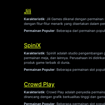
Jili
Karakteristik
: Jili Games dikenal dengan permainan
dengan fitur-fitur menarik yang disertakan dalam p
Permainan Populer
: Beberapa dari permainan popule
SpiniX
Karakteristik
: SpiniX adalah studio pengembangan g
permainan meja, dan lainnya. Perusahaan ini didir
produk game terbaik di dunia.
Permainan Populer
: Beberapa permainan slot popule
Crowd Play
Karakteristik
: Crowd Play adalah penyedia permain
dirancang dengan grafik berkualitas tinggi dan ga
Permainan Populer
: Beberapa permainan slot popule