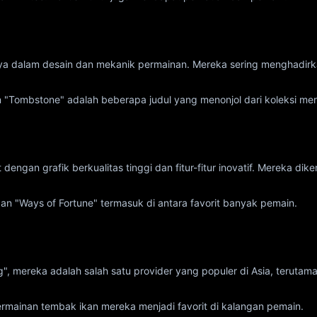
sinya dalam desain dan mekanik permainan. Mereka sering menghadi
 "Tombstone" adalah beberapa judul yang menonjol dari koleksi me
engan grafik berkualitas tinggi dan fitur-fitur inovatif. Mereka di
, dan "Ways of Fortune" termasuk di antara favorit banyak pemain.
g", mereka adalah salah satu provider yang populer di Asia, teruta
rmainan tembak ikan mereka menjadi favorit di kalangan pemain.