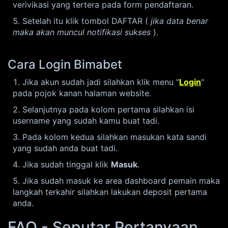
verivikasi yang tertera pada form pendaftaran.
Setelah itu klik tombol DAFTAR (
jika data benar
maka akan muncul notifikasi sukses
).
Cara Login Bimabet
Jika akun sudah jadi silahkan klik menu "
Login
"
pada pojok kanan halaman website.
Selanjutnya pada kolom pertama silahkan isi
username yang sudah kamu buat tadi.
Pada kolom kedua silahkan masukan kata sandi
yang sudah anda buat tadi.
Jika sudah tinggal klik
Masuk
.
Jika sudah masuk ke area dashboard pemain maka
langkah terkahir silahkan lakukan deposit pertama
anda.
FAQ - Seputar Pertanyaan