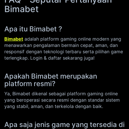
Bimabet
Apa itu Bimabet ?
Bimabet
adalah platform gaming online modern yang
menawarkan pengalaman bermain cepat, aman, dan
responsif dengan teknologi terbaru serta pilihan game
terlengkap. Login & daftar sekarang juga!
Apakah Bimabet merupakan
platform resmi?
Ya, Bimabet dikenal sebagai platform gaming online
yang beroperasi secara resmi dengan standar sistem
yang stabil, aman, dan terkelola dengan baik.
Apa saja jenis game yang tersedia di