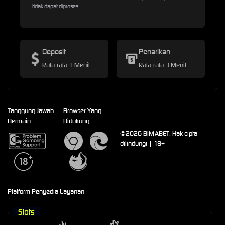
tidak dapat diproses
Deposit
Penarikan
Rata-rata 1 Menit
Rata-rata 3 Menit
Tanggung Jawab
Browser Yang
Bermain
Didukung
©2026 BIMABET. Hak cipta
dilindungi | 18+
Platform Penyedia Layanan
Slots