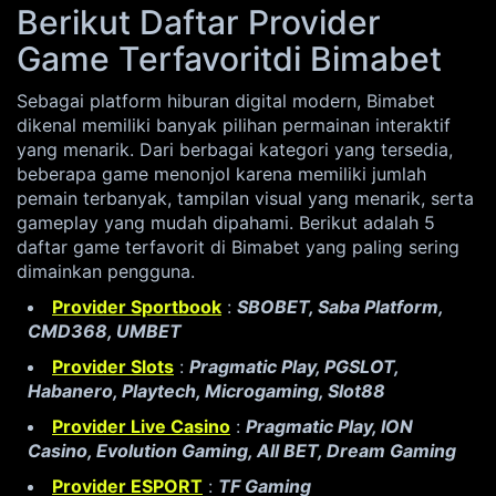
Berikut Daftar Provider
Game Terfavoritdi Bimabet
Sebagai platform hiburan digital modern, Bimabet
dikenal memiliki banyak pilihan permainan interaktif
yang menarik. Dari berbagai kategori yang tersedia,
beberapa game menonjol karena memiliki jumlah
pemain terbanyak, tampilan visual yang menarik, serta
gameplay yang mudah dipahami. Berikut adalah 5
daftar game terfavorit di Bimabet yang paling sering
dimainkan pengguna.
Provider Sportbook
:
SBOBET, Saba Platform,
CMD368, UMBET
Provider Slots
:
Pragmatic Play, PGSLOT,
Habanero, Playtech, Microgaming, Slot88
Provider Live Casino
:
Pragmatic Play, ION
Casino, Evolution Gaming, All BET, Dream Gaming
Provider ESPORT
:
TF Gaming