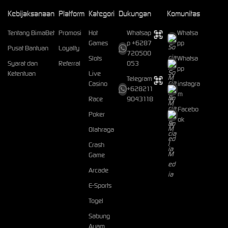
Kebijaksanaan
Platform
Kategori
Dukungan
Komunitas
Tentang BimaBet
Promosi
Hot
Whatsap
Whatsa
Games
p +6287
pp
Pusat Bantuan
Loyalty
720500
Slots
Whatsa
Syarat dan
Referral
053
pp
Ketentuan
Live
Telegram
Casino
instagra
+628211
m
Race
9043118
Facebo
Poker
ok
Olahraga
Crash
Game
Arcade
E-Sports
Togel
Sabung
Ayam