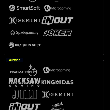
Arcade