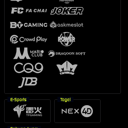
E-Sports
Togel