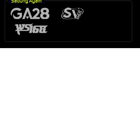
Sabung Ayam