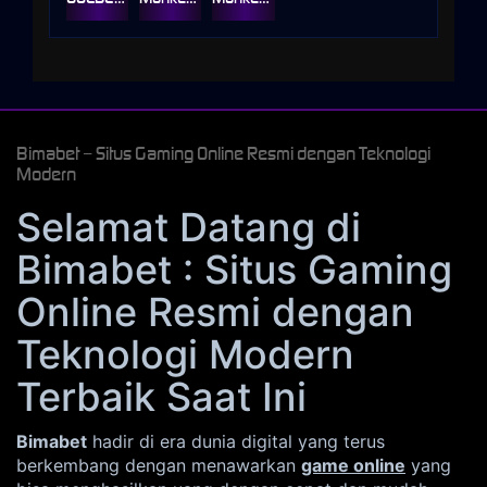
Bimabet – Situs Gaming Online Resmi dengan Teknologi
Modern
Selamat Datang di
Bimabet : Situs Gaming
Online Resmi dengan
Teknologi Modern
Terbaik Saat Ini
Bimabet
hadir di era dunia digital yang terus
berkembang dengan menawarkan
game online
yang