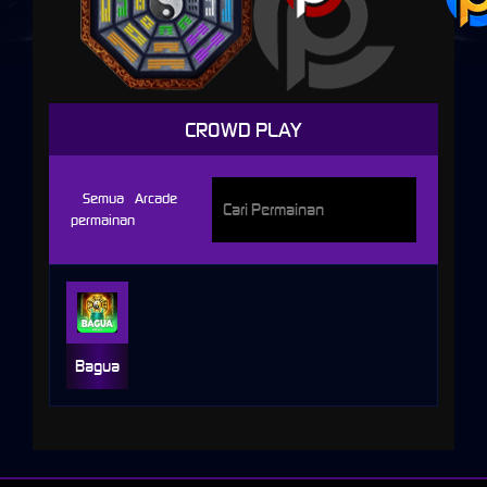
CROWD PLAY
Semua
Arcade
permainan
Bagua