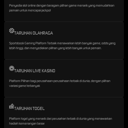
Penyedia slot online dengan beragam pilihan game menarik yang memudahkan
pemain untuk mencapai jackpot
TARUHAN OLAHRAGA
Sportsbook Gaming Platform Terbaik menawarkan lebih banyak game, odds yang
lebih tinggi, dan menyediakan pilihan yang lebih banyak untuk pemain.
TARUHAN LIVE KASINO
Platform Pilihan bagi perusahaan-perusahaan terbaik di dunia, dengan pilihan
variasi game terbanyak
TARUHAN TOGEL
Platform togel yang menarik dari perusahan terbaik di dunia yang menawarkan
hadiah kemenangan besar