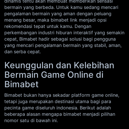
dinamis tentu akan membuat memberikan sensasi
bermain yang berbeda. Untuk kamu sedang mencari
pengalaman bermain yang aman dengan peluang
menang besar, maka bimabet link menjadi opsi
rekomendasi tepat untuk kamu. Dengan
perkembangan industri hiburan interaktif yang semakin
cepat, Bimabet hadir sebagai solusi bagi pengguna
yang mencari pengalaman bermain yang stabil, aman,
dan serba cepat.
Keunggulan dan Kelebihan
Bermain Game Online di
Bimabet
Bimabet bukan hanya sekadar platform game online,
tetapi juga merupakan destinasi utama bagi para
pecinta game diseluruh indonesia. Berikut adalah
beberapa alasan mengapa bimabet menjadi pilihan
nomor satu di bawah ini.