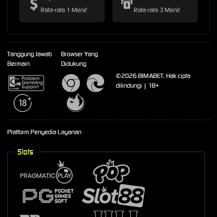
Rata-rata 1 Menit
Rata-rata 3 Menit
Tanggung Jawab
Browser Yang
Bermain
Didukung
©2026 BIMABET. Hak cipta
dilindungi | 18+
Platform Penyedia Layanan
Slots