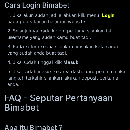
Cara Login Bimabet
Jika akun sudah jadi silahkan klik menu "
Login
"
pada pojok kanan halaman website.
Selanjutnya pada kolom pertama silahkan isi
username yang sudah kamu buat tadi.
Pada kolom kedua silahkan masukan kata sandi
yang sudah anda buat tadi.
Jika sudah tinggal klik
Masuk
.
Jika sudah masuk ke area dashboard pemain maka
langkah terkahir silahkan lakukan deposit pertama
anda.
FAQ - Seputar Pertanyaan
Bimabet
Apa itu Bimabet ?