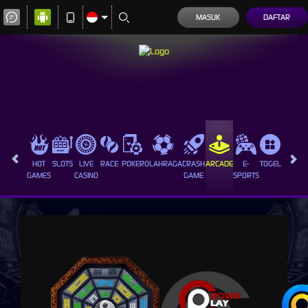
MASUK
DAFTAR
HOT
SLOTS
LIVE
RACE
POKER
OLAHRAGA
CRASH
ARCADE
E-
TOGEL
SABUN
GAMES
CASINO
GAME
SPORTS
AYAM