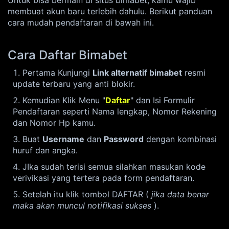
membuat akun baru terlebih dahulu. Berikut panduan
cara mudah pendaftaran di bawah ini.
Cara Daftar Bimabet
Pertama Kunjungi
Link alternatif bimabet
resmi
update terbaru yang anti blokir.
Kemudian Klik Menu "
Daftar
" dan Isi Formulir
Pendaftaran seperti Nama lengkap, Nomor Rekening
dan Nomor Hp kamu.
Buat
Username
dan
Password
dengan kombinasi
huruf dan angka.
JIka sudah terisi semua silahkan masukan kode
verivikasi yang tertera pada form pendaftaran.
Setelah itu klik tombol DAFTAR (
jika data benar
maka akan muncul notifikasi sukses
).