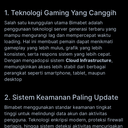
1. Teknologi Gaming Yang Canggih
Salah satu keunggulan utama Bimabet adalah
penggunaan teknologi server generasi terbaru yang
mampu mengurangi lag dan mempercepat waktu
loading. Hal ini membuat pemain dapat menikmati
gameplay yang lebih mulus, grafik yang lebih
konsisten, serta respons sistem yang lebih cepat.
Dengan mengadopsi sistem
Cloud Infrastructure
,
memungkinkan akses lebih stabil dari berbagai
perangkat seperti smartphone, tablet, maupun
desktop
2. Sistem Keamanan Paling Update
Bimabet menggunakan standar keamanan tingkat
tinggi untuk melindungi data akun dan aktivitas
pengguna. Teknologi enkripsi modern, proteksi firewall
berlapis, hingga sistem deteksi aktivitas mencurigakan