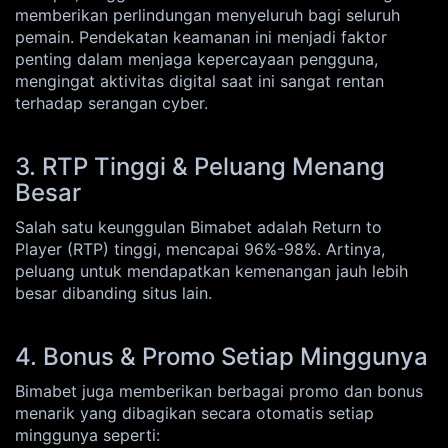
memberikan perlindungan menyeluruh bagi seluruh
pemain. Pendekatan keamanan ini menjadi faktor
penting dalam menjaga kepercayaan pengguna,
mengingat aktivitas digital saat ini sangat rentan
terhadap serangan cyber.
3. RTP Tinggi & Peluang Menang
Besar
Salah satu keunggulan Bimabet adalah Return to
Player (RTP) tinggi, mencapai 96%-98%. Artinya,
peluang untuk mendapatkan kemenangan jauh lebih
besar dibanding situs lain.
4. Bonus & Promo Setiap Minggunya
Bimabet juga memberikan berbagai promo dan bonus
menarik yang dibagikan secara otomatis setiap
minggunya seperti: