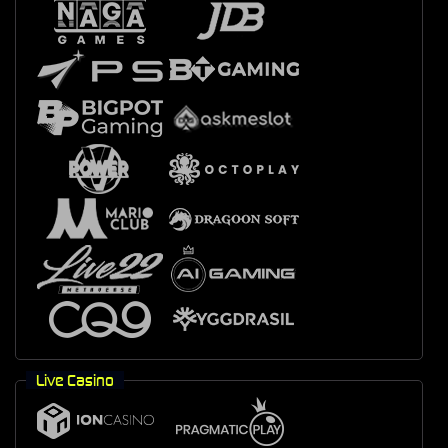
Live Casino