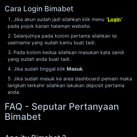
Cara Login Bimabet
Jika akun sudah jadi silahkan klik menu "
Login
"
pada pojok kanan halaman website.
Selanjutnya pada kolom pertama silahkan isi
username yang sudah kamu buat tadi.
Pada kolom kedua silahkan masukan kata sandi
yang sudah anda buat tadi.
Jika sudah tinggal klik
Masuk
.
Jika sudah masuk ke area dashboard pemain maka
langkah terkahir silahkan lakukan deposit pertama
anda.
FAQ - Seputar Pertanyaan
Bimabet