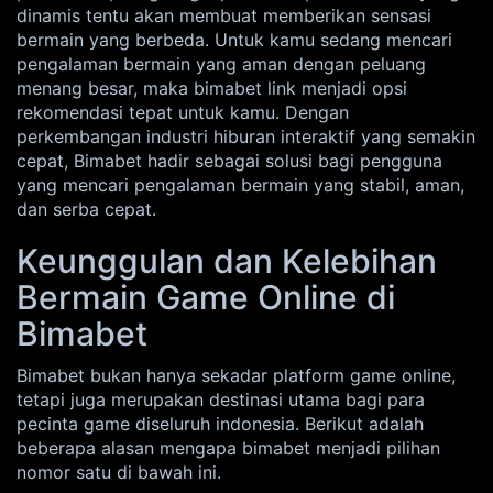
dinamis tentu akan membuat memberikan sensasi
bermain yang berbeda. Untuk kamu sedang mencari
pengalaman bermain yang aman dengan peluang
menang besar, maka bimabet link menjadi opsi
rekomendasi tepat untuk kamu. Dengan
perkembangan industri hiburan interaktif yang semakin
cepat, Bimabet hadir sebagai solusi bagi pengguna
yang mencari pengalaman bermain yang stabil, aman,
dan serba cepat.
Keunggulan dan Kelebihan
Bermain Game Online di
Bimabet
Bimabet bukan hanya sekadar platform game online,
tetapi juga merupakan destinasi utama bagi para
pecinta game diseluruh indonesia. Berikut adalah
beberapa alasan mengapa bimabet menjadi pilihan
nomor satu di bawah ini.