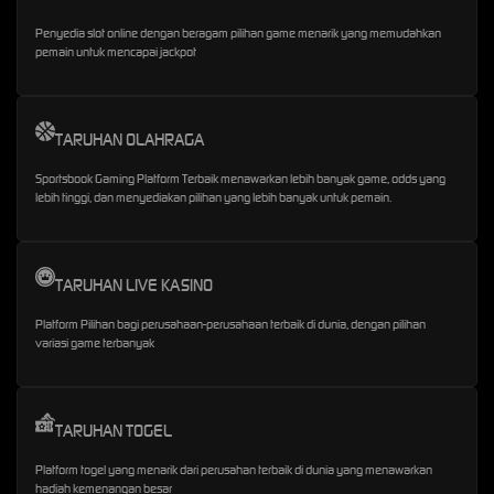
Penyedia slot online dengan beragam pilihan game menarik yang memudahkan
pemain untuk mencapai jackpot
TARUHAN OLAHRAGA
Sportsbook Gaming Platform Terbaik menawarkan lebih banyak game, odds yang
lebih tinggi, dan menyediakan pilihan yang lebih banyak untuk pemain.
TARUHAN LIVE KASINO
Platform Pilihan bagi perusahaan-perusahaan terbaik di dunia, dengan pilihan
variasi game terbanyak
TARUHAN TOGEL
Platform togel yang menarik dari perusahan terbaik di dunia yang menawarkan
hadiah kemenangan besar