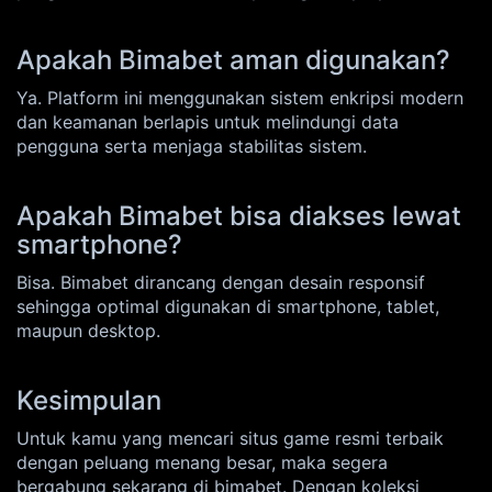
Apakah Bimabet aman digunakan?
Ya. Platform ini menggunakan sistem enkripsi modern
dan keamanan berlapis untuk melindungi data
pengguna serta menjaga stabilitas sistem.
Apakah Bimabet bisa diakses lewat
smartphone?
Bisa. Bimabet dirancang dengan desain responsif
sehingga optimal digunakan di smartphone, tablet,
maupun desktop.
Kesimpulan
Untuk kamu yang mencari situs game resmi terbaik
dengan peluang menang besar, maka segera
bergabung sekarang di bimabet. Dengan koleksi