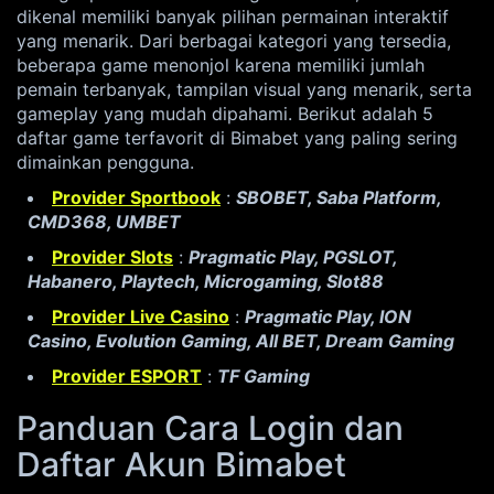
dikenal memiliki banyak pilihan permainan interaktif
yang menarik. Dari berbagai kategori yang tersedia,
beberapa game menonjol karena memiliki jumlah
pemain terbanyak, tampilan visual yang menarik, serta
gameplay yang mudah dipahami. Berikut adalah 5
daftar game terfavorit di Bimabet yang paling sering
dimainkan pengguna.
Provider Sportbook
:
SBOBET, Saba Platform,
CMD368, UMBET
Provider Slots
:
Pragmatic Play, PGSLOT,
Habanero, Playtech, Microgaming, Slot88
Provider Live Casino
:
Pragmatic Play, ION
Casino, Evolution Gaming, All BET, Dream Gaming
Provider ESPORT
:
TF Gaming
Panduan Cara Login dan
Daftar Akun Bimabet