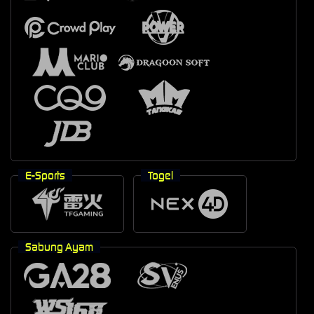
E-Sports
Togel
Sabung Ayam