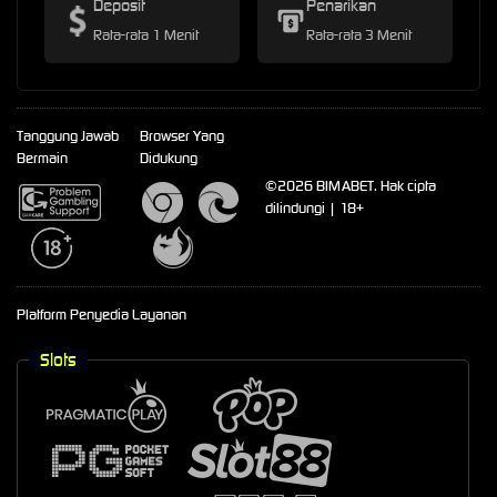
Deposit
Penarikan
Rata-rata 1 Menit
Rata-rata 3 Menit
Tanggung Jawab
Browser Yang
Bermain
Didukung
©2026 BIMABET. Hak cipta
dilindungi | 18+
Platform Penyedia Layanan
Slots