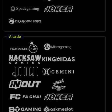
Arcade