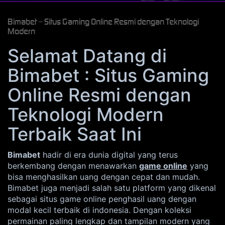
Bimabet – Situs Gaming Online Resmi dengan Teknologi
Modern
Selamat Datang di
Bimabet : Situs Gaming
Online Resmi dengan
Teknologi Modern
Terbaik Saat Ini
Bimabet
hadir di era dunia digital yang terus
berkembang dengan menawarkan
game online
yang
bisa menghasilkan uang dengan cepat dan mudah.
Bimabet juga menjadi salah satu platform yang dikenal
sebagai situs game online penghasil uang dengan
modal kecil terbaik di indonesia. Dengan koleksi
permainan paling lengkap dan tampilan modern yang