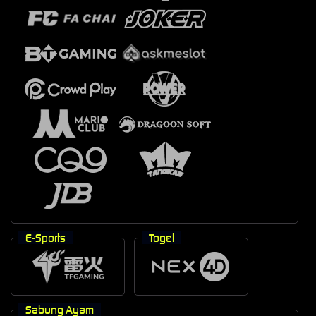
E-Sports
Togel
Sabung Ayam