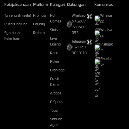
Kebijaksanaan
Platform
Kategori
Dukungan
Komunitas
Tentang BimaBet
Promosi
Hot
Whatsap
Whatsa
Games
p +6287
pp
Pusat Bantuan
Loyalty
720500
Slots
Whatsa
Syarat dan
Referral
053
pp
Ketentuan
Live
Telegram
Casino
instagra
+628211
m
Race
9043118
Facebo
Poker
ok
Olahraga
Crash
Game
Arcade
E-Sports
Togel
Sabung
Ayam