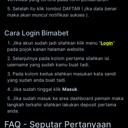
Setelah itu klik tombol DAFTAR (
jika data benar
maka akan muncul notifikasi sukses
).
Cara Login Bimabet
Jika akun sudah jadi silahkan klik menu "
Login
"
pada pojok kanan halaman website.
Selanjutnya pada kolom pertama silahkan isi
username yang sudah kamu buat tadi.
Pada kolom kedua silahkan masukan kata sandi
yang sudah anda buat tadi.
Jika sudah tinggal klik
Masuk
.
Jika sudah masuk ke area dashboard pemain maka
langkah terkahir silahkan lakukan deposit pertama
anda.
FAQ - Seputar Pertanyaan