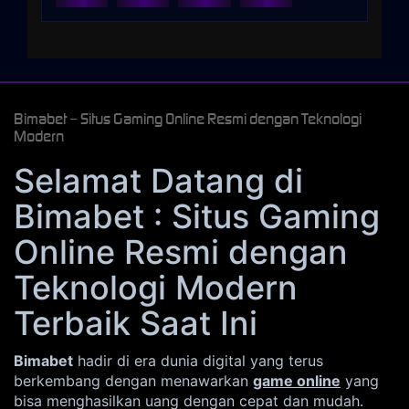
Bimabet – Situs Gaming Online Resmi dengan Teknologi
Modern
Selamat Datang di
Bimabet : Situs Gaming
Online Resmi dengan
Teknologi Modern
Terbaik Saat Ini
Bimabet
hadir di era dunia digital yang terus
berkembang dengan menawarkan
game online
yang
bisa menghasilkan uang dengan cepat dan mudah.