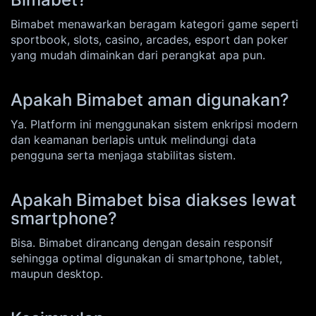
Bimabet menawarkan beragam kategori game seperti
sportbook, slots, casino, arcades, esport dan poker
yang mudah dimainkan dari perangkat apa pun.
Apakah Bimabet aman digunakan?
Ya. Platform ini menggunakan sistem enkripsi modern
dan keamanan berlapis untuk melindungi data
pengguna serta menjaga stabilitas sistem.
Apakah Bimabet bisa diakses lewat
smartphone?
Bisa. Bimabet dirancang dengan desain responsif
sehingga optimal digunakan di smartphone, tablet,
maupun desktop.