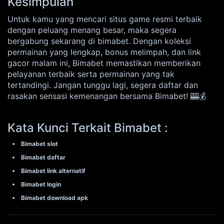
Kesimpulan
Untuk kamu yang mencari situs game resmi terbaik
dengan peluang menang besar, maka segera
bergabung sekarang di bimabet. Dengan koleksi
permainan yang lengkap, bonus melimpah, dan link
gacor malam ini, Bimabet memastikan memberikan
pelayanan terbaik serta permainan yang tak
tertandingi. Jangan tunggu lagi, segera daftar dan
rasakan sensasi kemenangan bersama Bimabet! 🎰💰
Kata Kunci Terkait Bimabet :
Bimabet slot
Bimabet daftar
Bimabet link alternatif
Bimabet login
Bimabet download apk