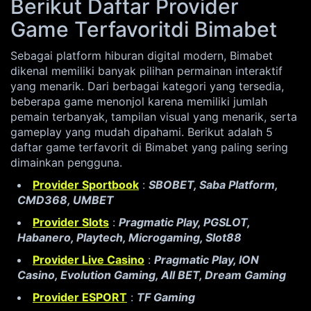
Berikut Daftar Provider
Game Terfavoritdi Bimabet
Sebagai platform hiburan digital modern, Bimabet
dikenal memiliki banyak pilihan permainan interaktif
yang menarik. Dari berbagai kategori yang tersedia,
beberapa game menonjol karena memiliki jumlah
pemain terbanyak, tampilan visual yang menarik, serta
gameplay yang mudah dipahami. Berikut adalah 5
daftar game terfavorit di Bimabet yang paling sering
dimainkan pengguna.
Provider Sportbook
:
SBOBET, Saba Platform,
CMD368, UMBET
Provider Slots
:
Pragmatic Play, PGSLOT,
Habanero, Playtech, Microgaming, Slot88
Provider Live Casino
:
Pragmatic Play, ION
Casino, Evolution Gaming, All BET, Dream Gaming
Provider ESPORT
:
TF Gaming