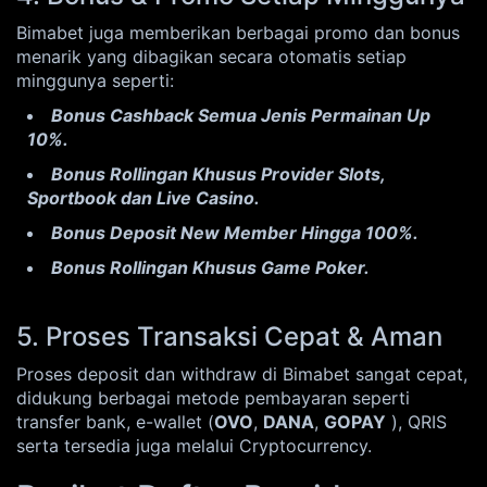
Bimabet juga memberikan berbagai promo dan bonus
menarik yang dibagikan secara otomatis setiap
minggunya seperti:
Bonus Cashback Semua Jenis Permainan Up
10%.
Bonus Rollingan Khusus Provider Slots,
Sportbook dan Live Casino.
Bonus Deposit New Member Hingga 100%.
Bonus Rollingan Khusus Game Poker.
5. Proses Transaksi Cepat & Aman
Proses deposit dan withdraw di Bimabet sangat cepat,
didukung berbagai metode pembayaran seperti
transfer bank, e-wallet (
OVO
,
DANA
,
GOPAY
), QRIS
serta tersedia juga melalui Cryptocurrency.