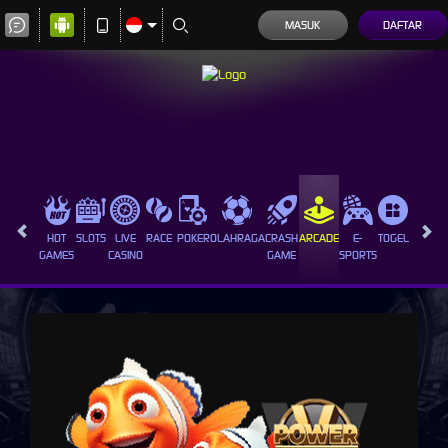
MASUK
DAFTAR
HOT
SLOTS
LIVE
RACE
POKER
OLAHRAGA
CRASH
ARCADE
E-
TOGEL
SABUN
GAMES
CASINO
GAME
SPORTS
AYAM