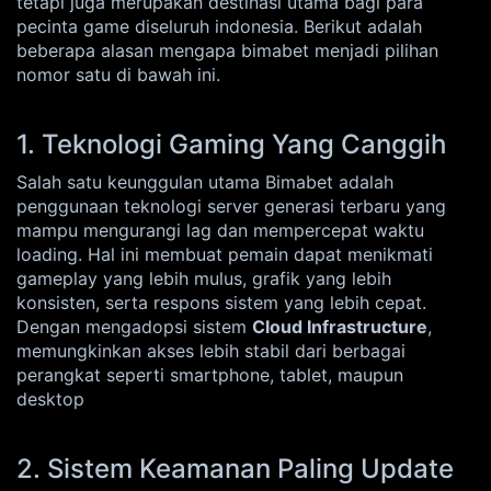
tetapi juga merupakan destinasi utama bagi para
pecinta game diseluruh indonesia. Berikut adalah
beberapa alasan mengapa bimabet menjadi pilihan
nomor satu di bawah ini.
1. Teknologi Gaming Yang Canggih
Salah satu keunggulan utama Bimabet adalah
penggunaan teknologi server generasi terbaru yang
mampu mengurangi lag dan mempercepat waktu
loading. Hal ini membuat pemain dapat menikmati
gameplay yang lebih mulus, grafik yang lebih
konsisten, serta respons sistem yang lebih cepat.
Dengan mengadopsi sistem
Cloud Infrastructure
,
memungkinkan akses lebih stabil dari berbagai
perangkat seperti smartphone, tablet, maupun
desktop
2. Sistem Keamanan Paling Update