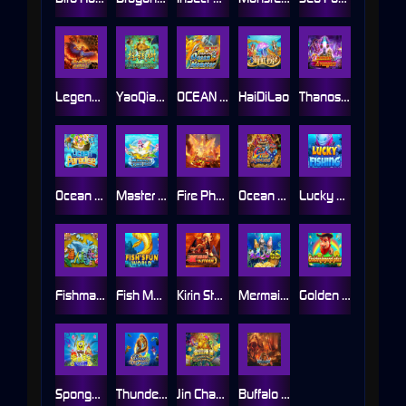
Legend of the phoenix
YaoQianShu
OCEAN MONSTER 2
HaiDiLao
Thanos Avengers
Ocean Paradise
Master Of The Deep
Fire Phoenix
Ocean King 3
Lucky Fishing
Fishman Wharf
Fish Music World
Kirin Storm
Mermaids-6s
Golden Legend Plus
Spongebob
Thunder Dragon
Jin Chan Bu Yu
Buffalo thunder