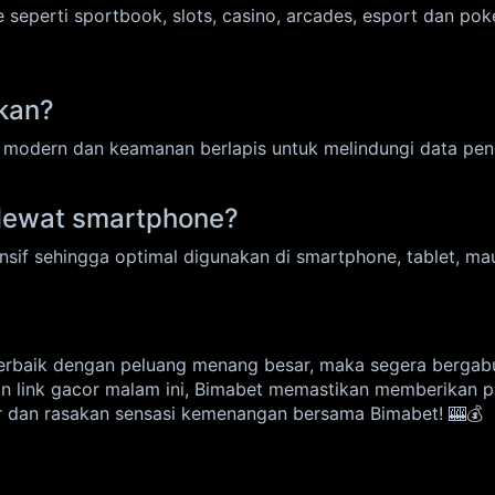
eperti sportbook, slots, casino, arcades, esport dan po
kan?
i modern dan keamanan berlapis untuk melindungi data peng
 lewat smartphone?
nsif sehingga optimal digunakan di smartphone, tablet, m
erbaik dengan peluang menang besar, maka segera bergabu
n link gacor malam ini, Bimabet memastikan memberikan pe
tar dan rasakan sensasi kemenangan bersama Bimabet! 🎰💰