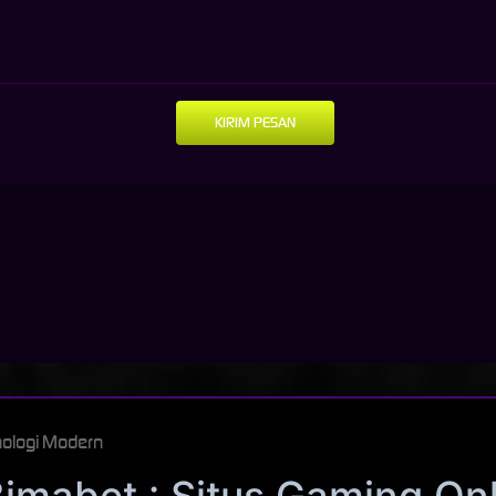
nologi Modern