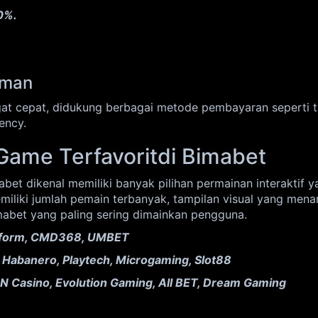
0%.
Aman
at cepat, didukung berbagai metode pembayaran seperti tr
ency.
 Game Terfavoritdi Bimabet
abet dikenal memiliki banyak pilihan permainan interaktif 
iliki jumlah pemain terbanyak, tampilan visual yang mena
imabet yang paling sering dimainkan pengguna.
tform, CMD368, UMBET
 Habanero, Playtech, Microgaming, Slot88
ON Casino, Evolution Gaming, All BET, Dream Gaming