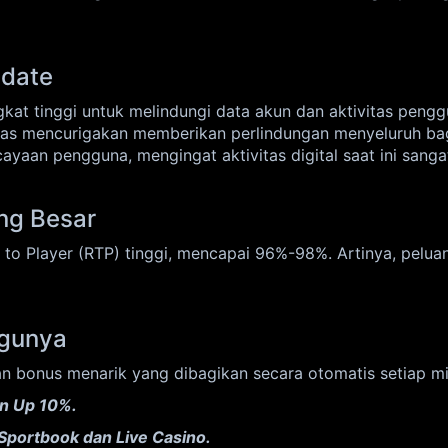
pdate
t tinggi untuk melindungi data akun dan aktivitas penggu
tivitas mencurigakan memberikan perlindungan menyeluruh b
yaan pengguna, mengingat aktivitas digital saat ini sanga
ng Besar
 to Player (RTP) tinggi, mencapai 96%-98%. Artinya, pel
ggunya
 bonus menarik yang dibagikan secara otomatis setiap mi
n Up 10%.
 Sportbook dan Live Casino.