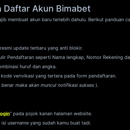
 Daftar Akun Bimabet
ajib membuat akun baru terlebih dahulu. Berikut panduan c
resmi update terbaru yang anti blokir.
mulir Pendaftaran seperti Nama lengkap, Nomor Rekening 
mbinasi huruf dan angka.
 kode verivikasi yang tertera pada form pendaftaran.
a benar maka akan muncul notifikasi sukses
).
ogin
" pada pojok kanan halaman website.
 isi username yang sudah kamu buat tadi.