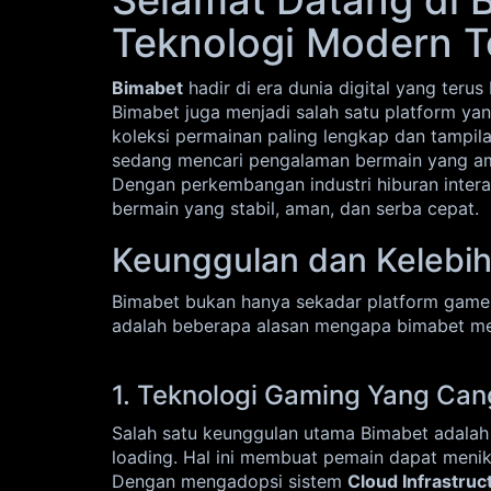
Selamat Datang di 
Teknologi Modern Te
Bimabet
hadir di era dunia digital yang te
Bimabet juga menjadi salah satu platform yan
koleksi permainan paling lengkap dan tampi
sedang mencari pengalaman bermain yang am
Dengan perkembangan industri hiburan intera
bermain yang stabil, aman, dan serba cepat.
Keunggulan dan Kelebih
Bimabet bukan hanya sekadar platform game o
adalah beberapa alasan mengapa bimabet menj
1. Teknologi Gaming Yang Can
Salah satu keunggulan utama Bimabet adala
loading. Hal ini membuat pemain dapat menikm
Dengan mengadopsi sistem
Cloud Infrastruc