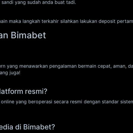
sandi yang sudah anda buat tadi.
in maka langkah terkahir silahkan lakukan deposit pertam
an Bimabet
rn yang menawarkan pengalaman bermain cepat, aman, dan 
ang juga!
atform resmi?
online yang beroperasi secara resmi dengan standar sistem
edia di Bimabet?