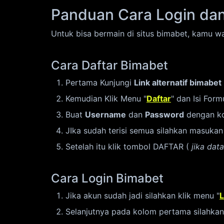
Panduan Cara Login dan
Untuk bisa bermain di situs bimabet, kamu w
Cara Daftar Bimabet
Pertama Kunjungi
Link alternatif bimabet
Kemudian Klik Menu "
Daftar
" dan Isi For
Buat
Username
dan
Password
dengan ko
JIka sudah terisi semua silahkan masukan
Setelah itu klik tombol DAFTAR (
jika dat
Cara Login Bimabet
Jika akun sudah jadi silahkan klik menu "
L
Selanjutnya pada kolom pertama silahkan