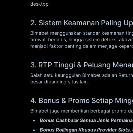
desktop
2. Sistem Keamanan Paling U
Bimabet menggunakan standar keamanan tingka
firewall berlapis, hingga sistem deteksi ak
menjadi faktor penting dalam menjaga keperca
3. RTP Tinggi & Peluang Mena
Salah satu keunggulan Bimabet adalah Return
besar dibanding situs lain.
4. Bonus & Promo Setiap Min
Bimabet juga memberikan berbagai promo dan
Bonus Cashback Semua Jenis Permaina
Bonus Rollingan Khusus Provider Slots,