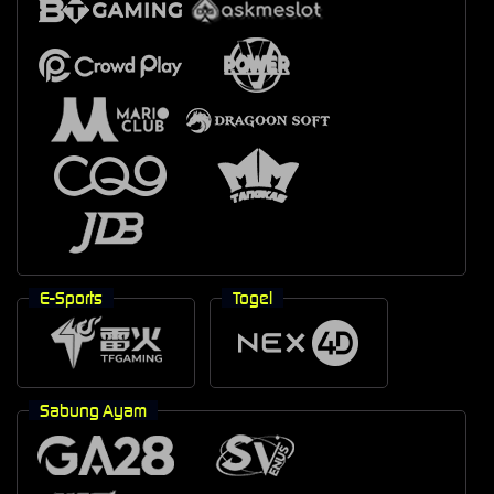
E-Sports
Togel
Sabung Ayam