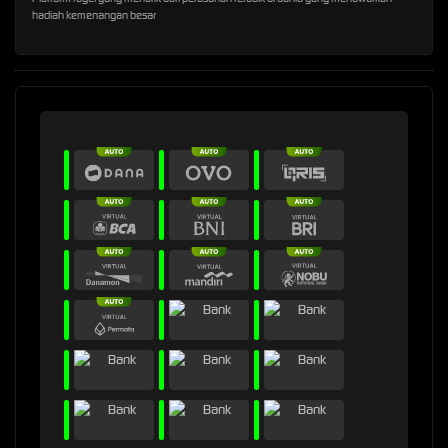
hadiah kemenangan besar