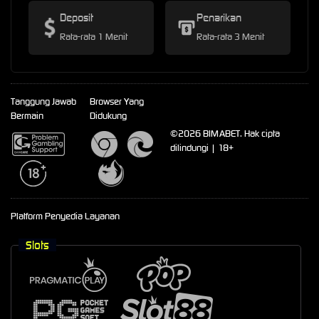
Deposit
Penarikan
Rata-rata 1 Menit
Rata-rata 3 Menit
Tanggung Jawab
Browser Yang
Bermain
Didukung
©2026 BIMABET. Hak cipta
dilindungi | 18+
Platform Penyedia Layanan
Slots