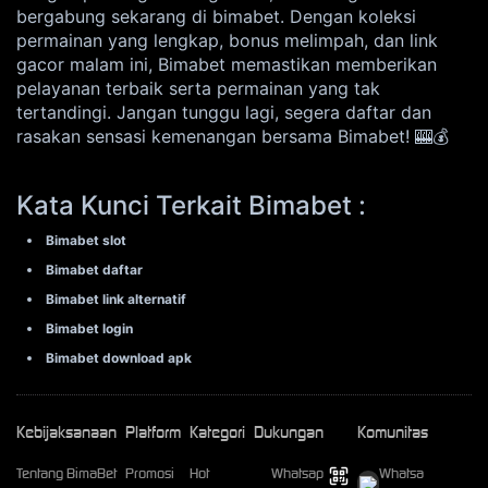
bergabung sekarang di bimabet. Dengan koleksi
permainan yang lengkap, bonus melimpah, dan link
gacor malam ini, Bimabet memastikan memberikan
pelayanan terbaik serta permainan yang tak
tertandingi. Jangan tunggu lagi, segera daftar dan
rasakan sensasi kemenangan bersama Bimabet! 🎰💰
Kata Kunci Terkait Bimabet :
Bimabet slot
Bimabet daftar
Bimabet link alternatif
Bimabet login
Bimabet download apk
Kebijaksanaan
Platform
Kategori
Dukungan
Komunitas
Tentang BimaBet
Promosi
Hot
Whatsap
Whatsa