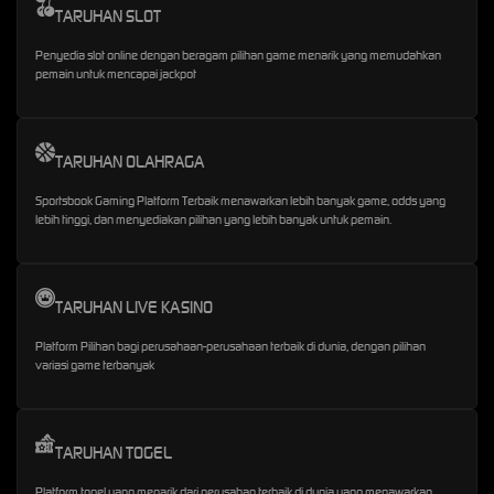
TARUHAN SLOT
Penyedia slot online dengan beragam pilihan game menarik yang memudahkan
pemain untuk mencapai jackpot
TARUHAN OLAHRAGA
Sportsbook Gaming Platform Terbaik menawarkan lebih banyak game, odds yang
lebih tinggi, dan menyediakan pilihan yang lebih banyak untuk pemain.
TARUHAN LIVE KASINO
Platform Pilihan bagi perusahaan-perusahaan terbaik di dunia, dengan pilihan
variasi game terbanyak
TARUHAN TOGEL
Platform togel yang menarik dari perusahan terbaik di dunia yang menawarkan