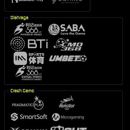
Olahraga
Crash Game