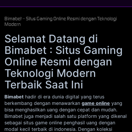
Bimabet – Situs Gaming Online Resmi dengan Teknologi
Modern
Selamat Datang di
Bimabet : Situs Gaming
Online Resmi dengan
Teknologi Modern
Terbaik Saat Ini
Bimabet
hadir di era dunia digital yang terus
berkembang dengan menawarkan
game online
yang
bisa menghasilkan uang dengan cepat dan mudah.
Bimabet juga menjadi salah satu platform yang dikenal
sebagai situs game online penghasil uang dengan
modal kecil terbaik di indonesia. Dengan koleksi