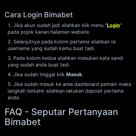
Cara Login Bimabet
Jika akun sudah jadi silahkan klik menu "
Login
"
pada pojok kanan halaman website.
Selanjutnya pada kolom pertama silahkan isi
username yang sudah kamu buat tadi.
Pada kolom kedua silahkan masukan kata sandi
yang sudah anda buat tadi.
Jika sudah tinggal klik
Masuk
.
Jika sudah masuk ke area dashboard pemain maka
langkah terkahir silahkan lakukan deposit pertama
anda.
FAQ - Seputar Pertanyaan
Bimabet