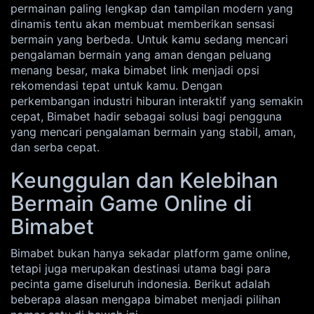
permainan paling lengkap dan tampilan modern yang
dinamis tentu akan membuat memberikan sensasi
bermain yang berbeda. Untuk kamu sedang mencari
pengalaman bermain yang aman dengan peluang
menang besar, maka bimabet link menjadi opsi
rekomendasi tepat untuk kamu. Dengan
perkembangan industri hiburan interaktif yang semakin
cepat, Bimabet hadir sebagai solusi bagi pengguna
yang mencari pengalaman bermain yang stabil, aman,
dan serba cepat.
Keunggulan dan Kelebihan
Bermain Game Online di
Bimabet
Bimabet bukan hanya sekadar platform game online,
tetapi juga merupakan destinasi utama bagi para
pecinta game diseluruh indonesia. Berikut adalah
beberapa alasan mengapa bimabet menjadi pilihan