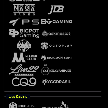
Live Casino