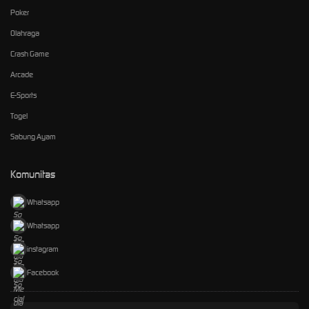
Poker
Olahraga
Crash Game
Arcade
E-Sports
Togel
Sabung Ayam
Komunitas
Whatsapp
Whatsapp
instagram
Facebook