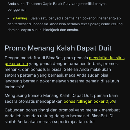
Anda suka. Terutama Gaple Balak Play yang memiliki banyak
penggemar.
9Gaming
- Salah satu penyedia permainan poker online terlengkap
dan terbesar di Indonesia. Anda bisa bermain texas poker, ceme keliling,
domino, capsa susun, blackjack dan omaha.
Promo Menang Kalah Dapat Duit
Dengan mendaftar di BimaBet, para pemain
mendaftar ke situs
poker online
yang penuh dengan turnamen terbaik, promosi
menarik, dan bonus luar biasa. Setelah Anda melakukan
setoran pertama yang berhasil, maka Anda sudah bisa
langsung bermain poker melawan sesama pemain di seluruh
Indonesia!
Mengusung konsep Menang Kalah Dapat Duit, pemain kami
secara otomatis mendapatkan
bonus rollingan poker 0,5%
!
Gabungan bonus tinggi dan promosi yang menarik membuat
Anda lebih mudah untung dengan bermain di BimaBet. Di
sinilah Anda akan merasa seperti raja atau ratu!